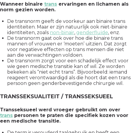
Wanneer binaire
trans
ervaringen en lichamen als
norm gezien worden.
De transnorm geeft de voorkeur aan binaire trans
identiteiten. Maar er zijn natuurlijk ook niet-binaire
identiteiten, zoals
non-binair
,
genderfluïde
, enz.
De transnorm gaat ook over hoe die binaire trans
mannen of vrouwen er ‘moeten’ uitzien. Dat zorgt
voor negatieve effecten op trans mensen die niet
aan die verwachtingen voldoen.
De transnorm zorgt voor een schadelijk effect voor
wie geen medische transitie kan of wil. Ze worden
bekeken als “niet echt trans”. Bijvoorbeeld: iemand
reageert verontwaardigd als die hoort dat een trans
persoon geen genderbevestigende chirurgie wil.
TRANSSEKSUALITEIT / TRANSSEKSUEEL
Transseksueel werd vroeger gebruikt om over
trans
personen te praten die specifiek kozen voor
een medische transitie.
De term is verouderd taalgebruik en heeft een