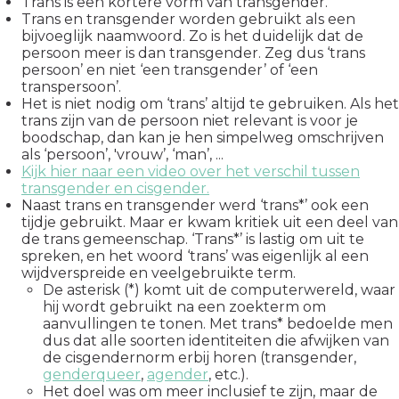
Trans is een kortere vorm van transgender.
Trans en transgender worden gebruikt als een
bijvoeglijk naamwoord. Zo is het duidelijk dat de
persoon meer is dan transgender. Zeg dus ‘trans
persoon’ en niet ‘een transgender’ of ‘een
transpersoon’.
Het is niet nodig om ‘trans’ altijd te gebruiken. Als het
trans zijn van de persoon niet relevant is voor je
boodschap, dan kan je hen simpelweg omschrijven
als ‘persoon’, 'vrouw’, ‘man’, ...
Kijk hier naar een video over het verschil tussen
transgender en cisgender.
Naast trans en transgender werd ‘trans*’ ook een
tijdje gebruikt. Maar er kwam kritiek uit een deel van
de trans gemeenschap. ‘Trans*’ is lastig om uit te
spreken, en het woord ‘trans’ was eigenlijk al een
wijdverspreide en veelgebruikte term.
De asterisk (*) komt uit de computerwereld, waar
hij wordt gebruikt na een zoekterm om
aanvullingen te tonen. Met trans* bedoelde men
dus dat alle soorten identiteiten die afwijken van
de cisgendernorm erbij horen (transgender,
genderqueer
,
agender
, etc.).
Het doel was om meer inclusief te zijn, maar de