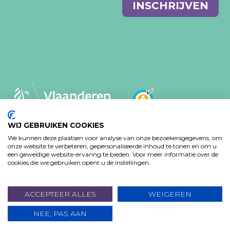
E-
INSCHRIJVEN
mail
WIJ GEBRUIKEN COOKIES
We kunnen deze plaatsen voor analyse van onze bezoekersgegevens, om
MVO-BELEID
PRIVACY VERKLARING
onze website te verbeteren, gepersonaliseerde inhoud te tonen en om u
TOEGANKELIJKHEIDSVERKLARING
een geweldige website-ervaring te bieden. Voor meer informatie over de
cookies die we gebruiken opent u de instellingen.
Design: Bjorn Van Houtte & Tim Bisschop - Webontwikkeling:
www.koba.be
ACCEPTEER ALLES
WEIGEREN
NEE, PAS AAN
DOE EEN GIFT