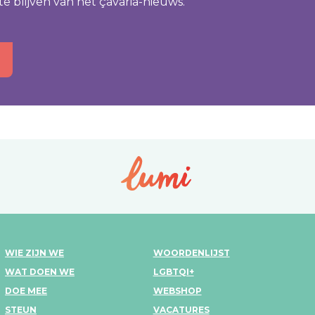
te blijven van het çavaria-nieuws.
WIE ZIJN WE
WOORDENLIJST
WAT DOEN WE
LGBTQI+
DOE MEE
WEBSHOP
STEUN
VACATURES