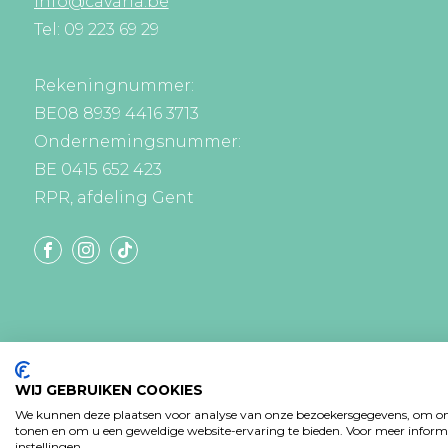
info@cavaria.be
Tel: 09 223 69 29
Rekeningnummer:
BE08 8939 4416 3713
Ondernemingsnummer:
BE 0415 652 423
RPR, afdeling Gent
WIJ GEBRUIKEN COOKIES
We kunnen deze plaatsen voor analyse van onze bezoekersgegevens, om onz
tonen en om u een geweldige website-ervaring te bieden. Voor meer informa
instellingen.