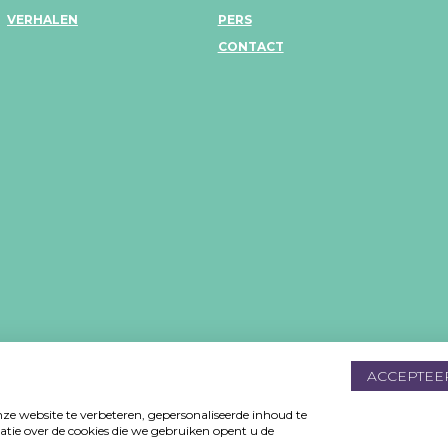
VERHALEN
PERS
CONTACT
MV
ACCEPTEE
De
e website te verbeteren, gepersonaliseerde inhoud te
tie over de cookies die we gebruiken opent u de