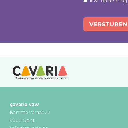
Ik wil op de hoog
çavaria vzw
Kammerstraat 22
9000 Gent