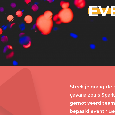
EV
Steek je graag de
çavaria zoals Spar
gemotiveerd team v
bepaald event? Be