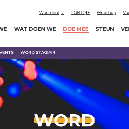
Woordenlijst
LGBTQI+
Webshop
Va
 WE
WAT DOEN WE
DOE MEE
STEUN
VE
VENTS
WORD STAGIAIR
WORD