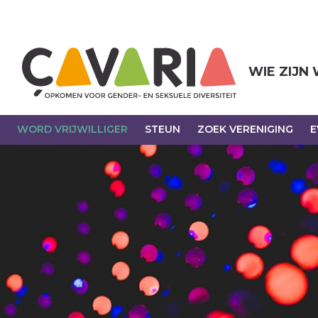
Overslaan
en
naar
de
inhoud
WIE ZIJN
gaan
WORD VRIJWILLIGER
STEUN
ZOEK VERENIGING
E