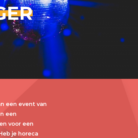
GER
an een event van
an een
ten voor een
Heb je horeca