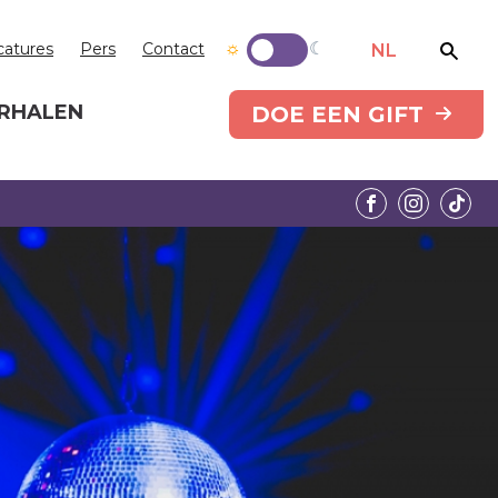
catures
Pers
Contact
NL
RHALEN
DOE EEN GIFT