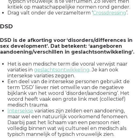
‘typisch vrouwelijk’ is te verruimen. Zo levert men
kritiek op maatschappelijke normen rond gender.
Drag valt onder de verzamelterm ‘
Crossdressing
’.
DSD
DSD is de afkorting voor ‘disorders/differences in
sex development’. Dat betekent: ‘aangeboren
aandoening/verschillen in geslachtsontwikkeling’.
Het is een medische term die vooral verwijst naar
variaties in
geslachtsontwikkeling
. Je kan ook
intersekse variaties zeggen.
Een deel van de intersekse personen gebruikt de
term ‘DSD’ liever niet omwille van de negatieve
bijklank van het woord ‘disorder/aandoening’. Het
woord heeft vaak een grote link met (collectief)
medisch trauma.
Intersekse
variaties zijn zelden een aandoening,
maar wel een natuurlijk voorkomend fenomeen.
Daarbij past het lichaam van een persoon niet
volledig binnen wat wij cultureel en medisch als
typisch mannelijk of typisch vrouwelijk zien.