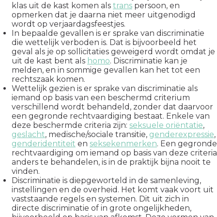
klas uit de kast komen als
trans
persoon, en
opmerken dat je daarna niet meer uitgenodigd
wordt op verjaardagsfeestjes.
In bepaalde gevallen is er sprake van discriminatie
die wettelijk verboden is. Dat is bijvoorbeeld het
geval als je op sollicitaties geweigerd wordt omdat je
uit de kast bent als
homo
. Discriminatie kan je
melden, en in sommige gevallen kan het tot een
rechtszaak komen.
Wettelijk gezien is er sprake van discriminatie als
iemand op basis van een beschermd criterium
verschillend wordt behandeld, zonder dat daarvoor
een gegronde rechtvaardiging bestaat. Enkele van
deze beschermde criteria zijn:
seksuele oriëntatie
,
geslacht
, medische/sociale transitie,
genderexpressie
,
genderidentiteit
en
seksekenmerken
. Een gegronde
rechtvaardiging om iemand op basis van deze criteria
anders te behandelen, is in de praktijk bijna nooit te
vinden.
Discriminatie is diepgeworteld in de samenleving,
instellingen en de overheid. Het komt vaak voort uit
vaststaande regels en systemen. Dit uit zich in
directe discriminatie of in grote ongelijkheden,