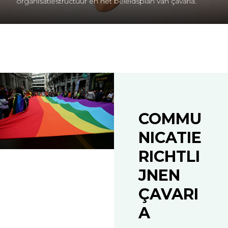
organisatiestructuur en het beleidsplan van çavaria.
COMMU
NICATIE
RICHTLI
JNEN
ÇAVARI
A