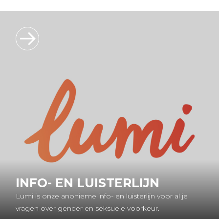
INFO- EN LUISTERLIJN
Lumi is onze anonieme info- en luisterlijn voor al je
vragen over gender en seksuele voorkeur.