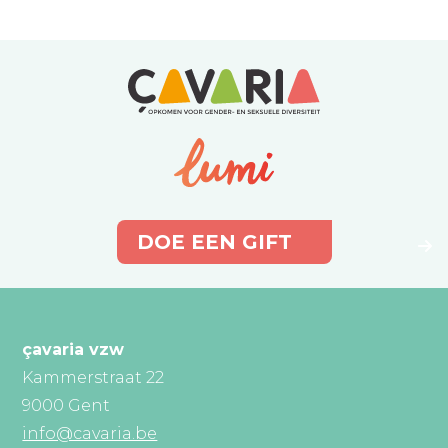
DOE EEN GIFT
çavaria vzw
Kammerstraat 22
9000 Gent
info@cavaria.be