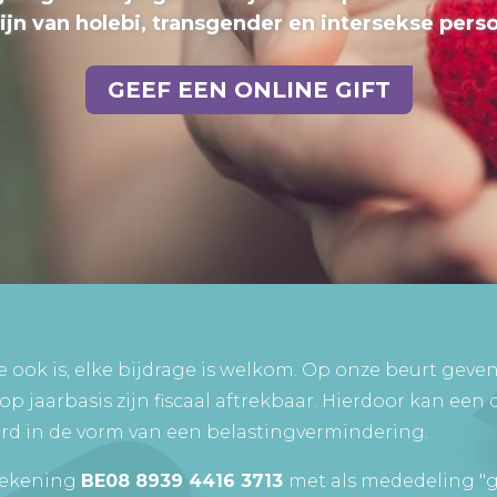
ijn van holebi, transgender en intersekse pers
GEEF EEN ONLINE GIFT
e ook is, elke bijdrage is welkom. Op onze beurt geven
op jaarbasis zijn fiscaal aftrekbaar. Hierdoor kan een 
d in de vorm van een belastingvermindering.
 rekening
BE08 8939 4416 3713
met als mededeling "gif