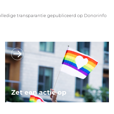
lledige transparantie gepubliceerd op Donorinfo
Zet een actie op