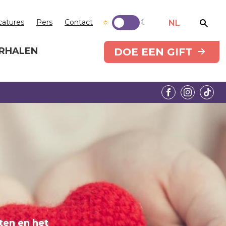
catures
Pers
Contact
NL
RHALEN
DOE EEN GIFT
hten en het