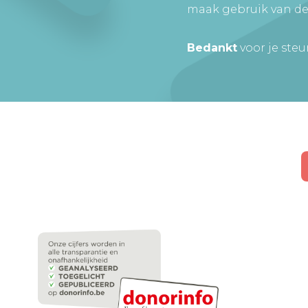
maak gebruik van de
Bedankt
voor je steu