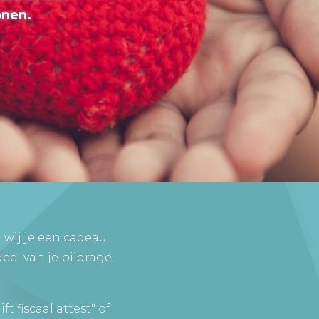
onen.
 wij je een cadeau:
deel van je bijdrage
t fiscaal attest" of