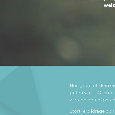
welz
Hoe groot of klein di
giften vanaf 40 euro 
worden gerecupereer
Stort je bijdrage op