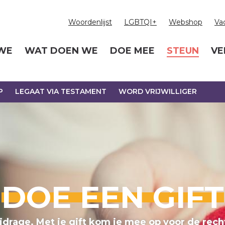
Woordenlijst
LGBTQI+
Webshop
Va
 WE
WAT DOEN WE
DOE MEE
STEUN
VE
P
LEGAAT VIA TESTAMENT
WORD VRIJWILLIGER
DOE EEN GIFT
ijdrage. Met je gift kom je mee op voor de rec