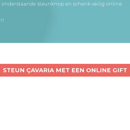
 onderstaande steunknop en schenk veilig online.
n!
STEUN ÇAVARIA MET EEN ONLINE GIFT