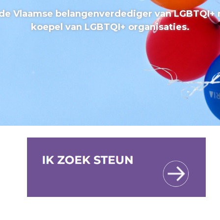
s de Vlaamse belangenverdediger van LGBTQI+
koepel van LGBTQI+ organisaties.