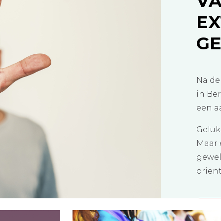
VA
EX
G
Na de
in Be
een a
Geluk
Maar 
gewel
oriënt
LE