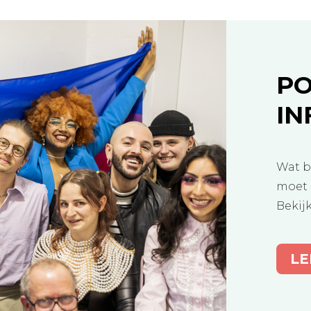
PO
IN
Wat b
moet 
Bekij
LE