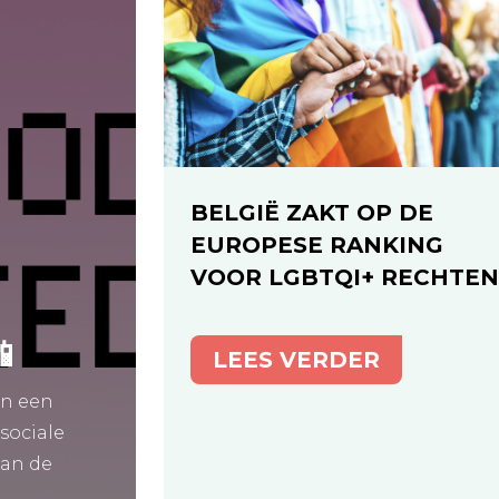
BELGIË ZAKT OP DE
EUROPESE RANKING
VOOR LGBTQI+ RECHTE
📱
LEES VERDER
en een
 sociale
aan de