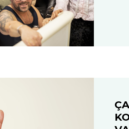
ÇA
KO