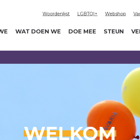
Woordenlijst
LGBTQI+
Webshop
Va
 WE
WAT DOEN WE
DOE MEE
STEUN
VE
WELKOM