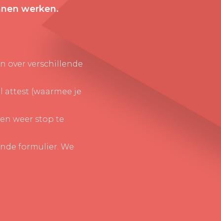
unnen werken.
un over verschillende
aal attest (waarmee je
een weer stop te
ande formulier. We