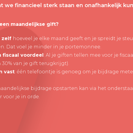
dat we financieel sterk staan en onafhankelijk k
een maandelijkse gift?
 zelf
hoeveel je elke maand geeft en je spreidt je ste
en. Dat voel je minder in je portemonnee.
 fiscaal voordeel
: Al je giften tellen mee voor je fisc
 30% van je gift terugkrijgt).
n vast
: één telefoontje is genoeg om je bijdrage met
 maandelijkse bijdrage opstarten kan via het ondersta
 voor je in orde.