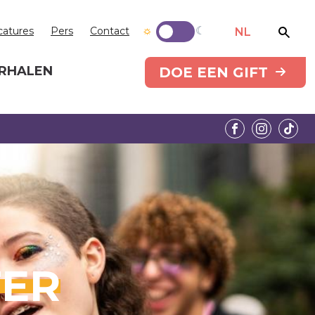
catures
Pers
Contact
NL
RHALEN
DOE EEN GIFT
ER