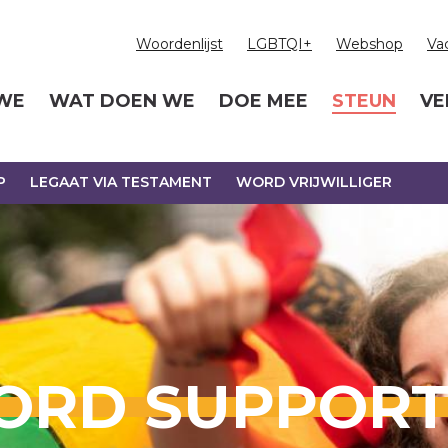
Woordenlijst
LGBTQI+
Webshop
Va
 WE
WAT DOEN WE
DOE MEE
STEUN
VE
P
LEGAAT VIA TESTAMENT
WORD VRIJWILLIGER
ORD SUPPORT