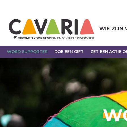
Overslaan
en
naar
de
inhoud
WIE ZIJN
gaan
WORD SUPPORTER
DOE EEN GIFT
ZET EEN ACTIE O
W