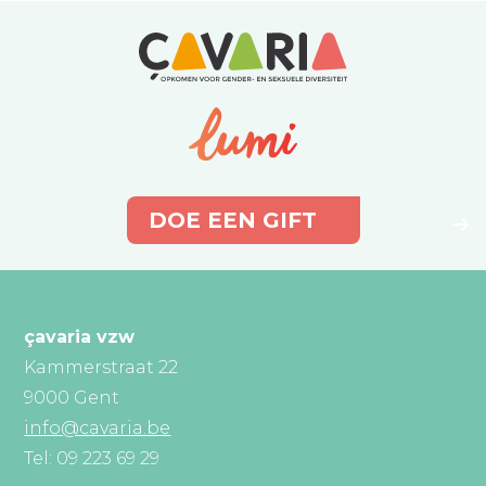
DOE EEN GIFT
çavaria vzw
Kammerstraat 22
9000 Gent
info@cavaria.be
Tel: 09 223 69 29