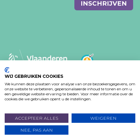
E-
INSCHRIJVEN
mail
WIJ GEBRUIKEN COOKIES
We kunnen deze plaatsen voor analyse van onze bezoekersgegevens, om
MVO-BELEID
PRIVACY VERKLARING
onze website te verbeteren, gepersonaliseerde inhoud te tonen en om u
TOEGANKELIJKHEIDSVERKLARING
een geweldige website-ervaring te bieden. Voor meer informatie over de
cookies die we gebruiken opent u de instellingen.
Design: Bjorn Van Houtte & Tim Bisschop - Webontwikkeling:
www.koba.be
ACCEPTEER ALLES
WEIGEREN
NEE, PAS AAN
DOE EEN GIFT