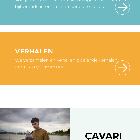
bijhorende informatie en concrete acties.
VERHALEN
We verzamelen en vertellen boeiende verhalen
van LGBTQI+ mensen.
ÇAVARI