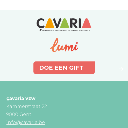
DOE EEN GIFT
çavaria vzw
Kammerstraat 22
9000 Gent
info@cavaria.be