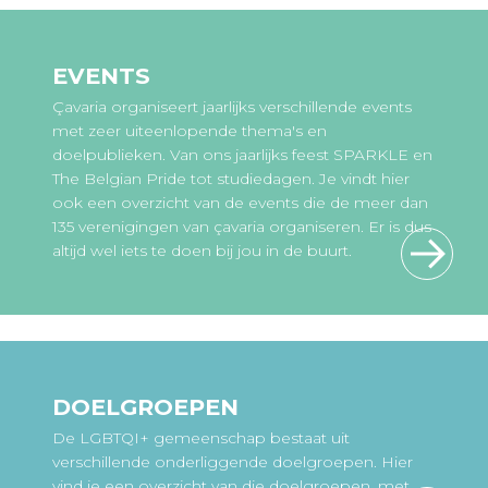
EVENTS
Çavaria organiseert jaarlijks verschillende events
met zeer uiteenlopende thema's en
doelpublieken. Van ons jaarlijks feest SPARKLE en
The Belgian Pride tot studiedagen. Je vindt hier
ook een overzicht van de events die de meer dan
135 verenigingen van çavaria organiseren. Er is dus
altijd wel iets te doen bij jou in de buurt.
DOELGROEPEN
De LGBTQI+ gemeenschap bestaat uit
verschillende onderliggende doelgroepen. Hier
vind je een overzicht van die doelgroepen, met