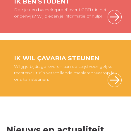
IK BEN STUDENT
Doe je een bachelorproef over LGBTI+ in het
onderwijs? Wij bieden je informatie of hulp!
IK WIL ÇAVARIA STEUNEN
Wil jij je bijdrage leveren aan de strijd voor gelijke
rechten? Er zijn verschillende manieren waarop je
ons kan steunen.
Nieuws en actualiteit