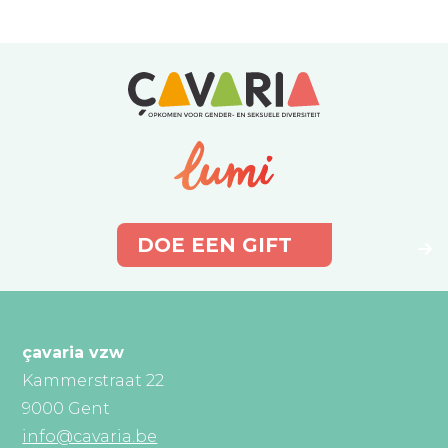
DOE EEN GIFT
çavaria vzw
Kammerstraat 22
9000 Gent
info@cavaria.be