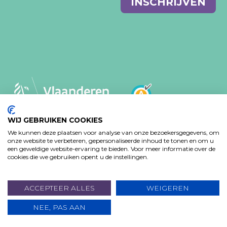
INSCHRIJVEN
mail
WIJ GEBRUIKEN COOKIES
We kunnen deze plaatsen voor analyse van onze bezoekersgegevens, om
MVO-BELEID
PRIVACY VERKLARING
onze website te verbeteren, gepersonaliseerde inhoud te tonen en om u
TOEGANKELIJKHEIDSVERKLARING
een geweldige website-ervaring te bieden. Voor meer informatie over de
cookies die we gebruiken opent u de instellingen.
Design: Bjorn Van Houtte & Tim Bisschop - Webontwikkeling:
www.koba.be
ACCEPTEER ALLES
WEIGEREN
NEE, PAS AAN
DOE EEN GIFT