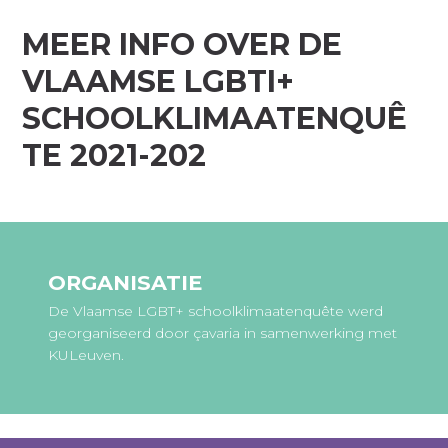
MEER INFO OVER DE
VLAAMSE LGBTI+
SCHOOLKLIMAATENQUÊ
TE 2021-202
ORGANISATIE
De Vlaamse LGBT+ schoolklimaatenquête werd
georganiseerd door çavaria in samenwerking met
KULeuven.