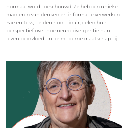
normaal wordt beschouwd. Ze hebben unieke
manieren van denken en informatie verwerken.
Fae en Tess, beiden non-binair, delen hun
perspectief over hoe neurodivergentie hun
leven beïnvloedt in de moderne maatschappij.