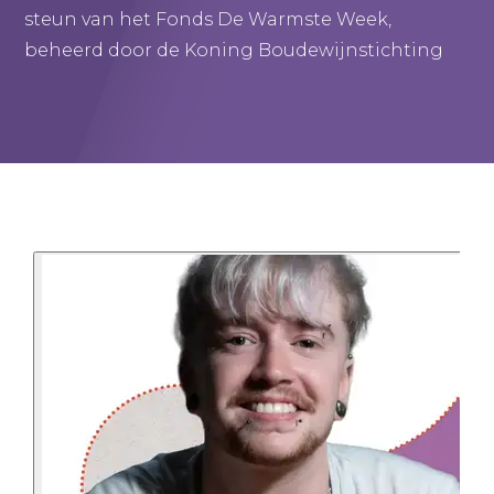
steun van het Fonds De Warmste Week,
beheerd door de Koning Boudewijnstichting