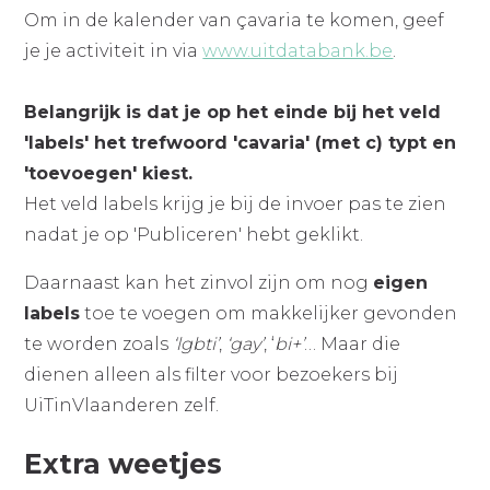
Om in de kalender van çavaria te komen, geef
je je activiteit in via
www.uitdatabank.be
.
Belangrijk is dat je op het einde bij het veld
'labels' het trefwoord 'cavaria' (met c) typt en
'toevoegen' kiest.
Het veld labels krijg je bij de invoer pas te zien
nadat je op 'Publiceren' hebt geklikt.
Daarnaast kan het zinvol zijn om nog
eigen
labels
toe te voegen om makkelijker gevonden
te worden zoals
‘lgbti’
,
‘gay’
, ‘
bi+’
… Maar die
dienen alleen als filter voor bezoekers bij
UiTinVlaanderen zelf.
Extra weetjes