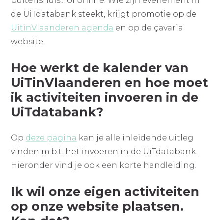
buitenshuis... of online. Wie zijn evenement in
de UiTdatabank steekt, krijgt promotie op de
UitinVlaanderen agenda
en op de çavaria
website.
Hoe werkt de kalender van
UiTinVlaanderen en hoe moet
ik activiteiten invoeren in de
UiTdatabank?
Op
deze pagina
kan je alle inleidende uitleg
vinden m.b.t. het invoeren in de UiTdatabank.
Hieronder vind je ook een korte handleiding.
Ik wil onze eigen activiteiten
op onze website plaatsen.