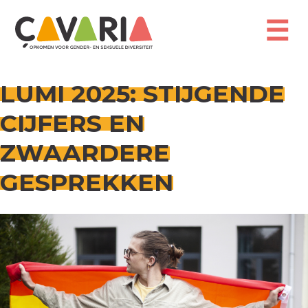
Overslaan
en
☰
naar
de
inhoud
gaan
LUMI 2025: STIJGENDE
CIJFERS EN
ZWAARDERE
GESPREKKEN