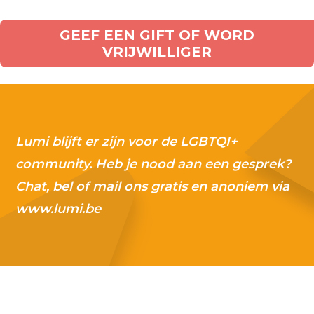
GEEF EEN GIFT OF WORD
VRIJWILLIGER
Lumi blijft er zijn voor de LGBTQI+
community. Heb je nood aan een gesprek?
Chat, bel of mail ons gratis en anoniem via
www.lumi.be