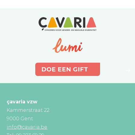
DOE EEN GIFT
çavaria vzw
Kammerstraat 22
9000 Gent
info@cavaria.be