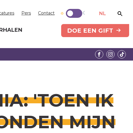
catures
Pers
Contact
NL
RHALEN
DOE EEN GIFT
A: 'TOEN IK
ONDEN MIJN