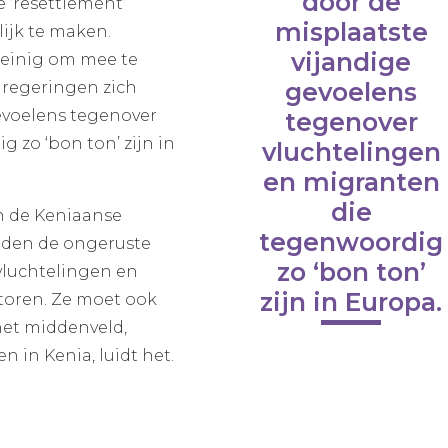
door de
‘resettlement‘
misplaatste
ijk te maken.
vijandige
weinig om mee te
gevoelens
 regeringen zich
evoelens tegenover
tegenover
 zo ‘bon ton’ zijn in
vluchtelingen
en migranten
die
n de Keniaanse
tegenwoordig
inden de ongeruste
zo ‘bon ton’
 vluchtelingen en
zijn in Europa.
toren. Ze moet ook
het middenveld,
in Kenia, luidt het.