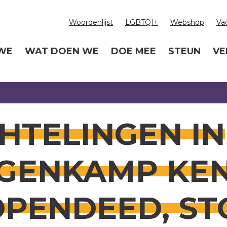
Woordenlijst
LGBTQI+
Webshop
Va
 WE
WAT DOEN WE
DOE MEE
STEUN
VE
HTELINGEN IN
GENKAMP KENI
OPENDEED, ST