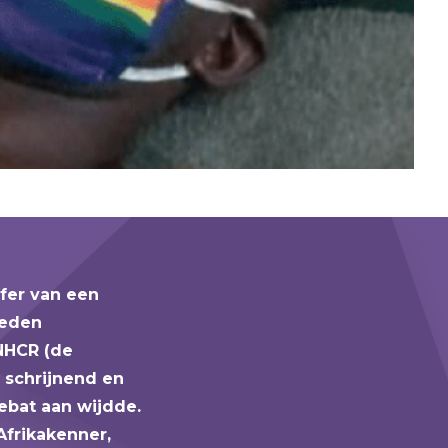
fer van een
reden
NHCR (de
 schrijnend en
ebat aan wijdde.
Afrikakenner,