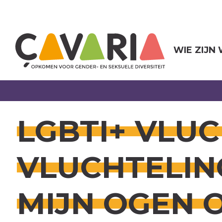
Overslaan
en
naar
de
inhoud
WIE ZIJN
gaan
LGBTI+ VLUC
VLUCHTELIN
MIJN OGEN 