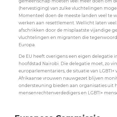
gemeenschap moeten veel meer doen om de 
(hervestiging) van zulke vluchtelingen mogel
Momenteel doen de meeste landen veel te 
werken aan resettlement. Wellicht laten veel
afschrikken door de misplaatste vijandige g
vluchtelingen en migranten die tegenwoordig
Europa.
De EU heeft overigens een eigen delegatie i
hoofdstad Nairobi. Die delegatie moet, zo v
europarlementariërs, de situatie van LGBTI+
Afrikaanse vrouwen nauwgezet blijven moni
ondersteuning bieden aan organisaties uit 
mensenrechtenverdedigers en LGBTI+ mensen 