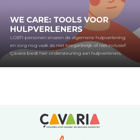
WE CARE: TOOLS VOOR
HULPVERLENERS
LGBTI-personen ervaren de algemene hulpverlening
en zorg nog vaak als niet toegankelijk of niet inclusief.
Çavaria biedt hier ondersteuning aan hulpverleners.