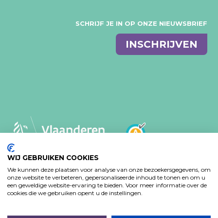
SCHRIJF JE IN OP ONZE NIEUWSBRIEF
E-
INSCHRIJVEN
mail
WIJ GEBRUIKEN COOKIES
We kunnen deze plaatsen voor analyse van onze bezoekersgegevens, om
MVO-BELEID
PRIVACY VERKLARING
onze website te verbeteren, gepersonaliseerde inhoud te tonen en om u
TOEGANKELIJKHEIDSVERKLARING
een geweldige website-ervaring te bieden. Voor meer informatie over de
cookies die we gebruiken opent u de instellingen.
Design: Bjorn Van Houtte & Tim Bisschop - Webontwikkeling: