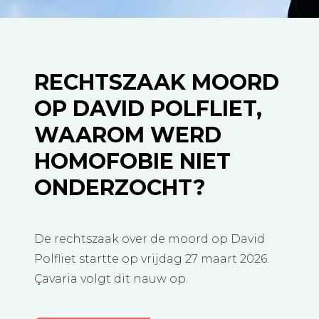
RECHTSZAAK MOORD
OP DAVID POLFLIET,
WAAROM WERD
HOMOFOBIE NIET
ONDERZOCHT?
De rechtszaak over de moord op David
Polfliet startte op vrijdag 27 maart 2026.
Çavaria volgt dit nauw op.