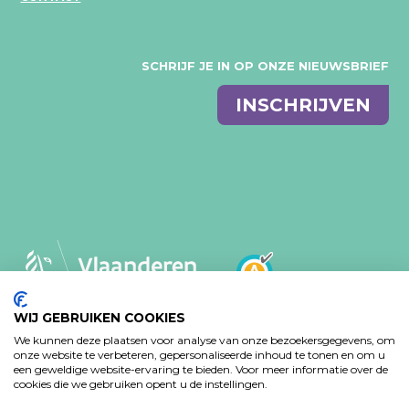
SCHRIJF JE IN OP ONZE NIEUWSBRIEF
E-
INSCHRIJVEN
mail
WIJ GEBRUIKEN COOKIES
We kunnen deze plaatsen voor analyse van onze bezoekersgegevens, om
MVO-BELEID
PRIVACY VERKLARING
onze website te verbeteren, gepersonaliseerde inhoud te tonen en om u
TOEGANKELIJKHEIDSVERKLARING
een geweldige website-ervaring te bieden. Voor meer informatie over de
cookies die we gebruiken opent u de instellingen.