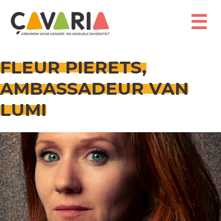
Overslaan
en
☰
naar
de
inhoud
gaan
FLEUR PIERETS,
AMBASSADEUR VAN
LUMI