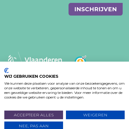
E-
INSCHRIJVEN
mail
WIJ GEBRUIKEN COOKIES
We kunnen deze plaatsen voor analyse van onze bezoekersgegevens, om
MVO-BELEID
PRIVACY VERKLARING
onze website te verbeteren, gepersonaliseerde inhoud te tonen en om u
TOEGANKELIJKHEIDSVERKLARING
een geweldige website-ervaring te bieden. Voor meer informatie over de
cookies die we gebruiken opent u de instellingen.
Design: Bjorn Van Houtte & Tim Bisschop - Webontwikkeling:
www.koba.be
ACCEPTEER ALLES
WEIGEREN
NEE, PAS AAN
DOE EEN GIFT