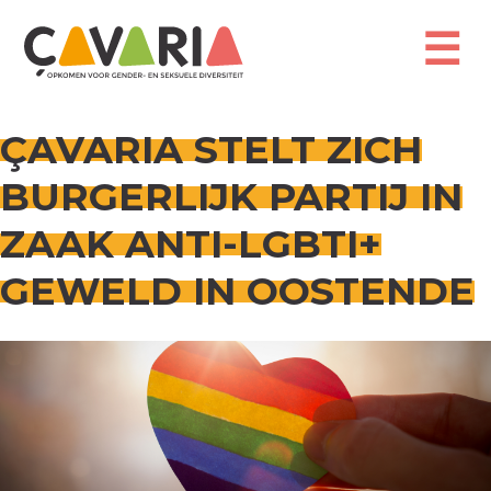
Overslaan
en
☰
naar
de
inhoud
gaan
ÇAVARIA STELT ZICH
BURGERLIJK PARTIJ IN
ZAAK ANTI-LGBTI+
GEWELD IN OOSTENDE