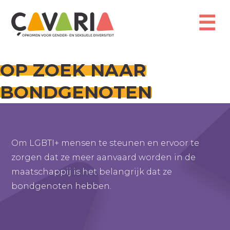
Overslaan
en
☰
naar
de
inhoud
gaan
OP ZOEK NAAR
BONDGENOTEN
Om LGBTI+ mensen te steunen en ervoor te
zorgen dat ze meer aanvaard worden in de
maatschappij is het belangrijk dat ze
bondgenoten hebben.