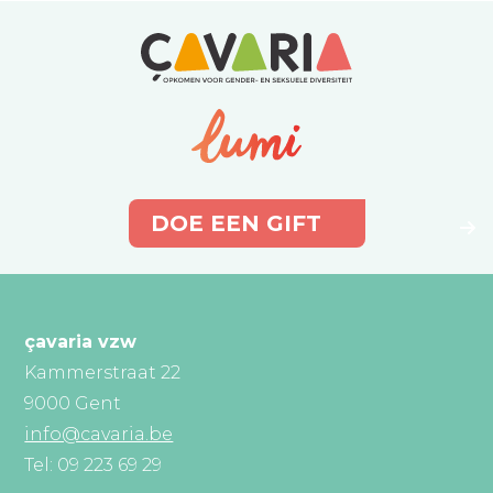
DOE EEN GIFT
çavaria vzw
Kammerstraat 22
9000 Gent
info@cavaria.be
Tel: 09 223 69 29