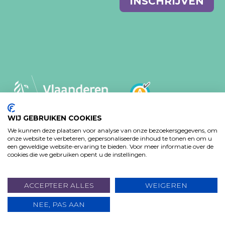
INSCHRIJVEN
mail
WIJ GEBRUIKEN COOKIES
We kunnen deze plaatsen voor analyse van onze bezoekersgegevens, om
MVO-BELEID
PRIVACY VERKLARING
onze website te verbeteren, gepersonaliseerde inhoud te tonen en om u
een geweldige website-ervaring te bieden. Voor meer informatie over de
TOEGANKELIJKHEIDSVERKLARING
cookies die we gebruiken opent u de instellingen.
Design: Bjorn Van Houtte & Tim Bisschop - Webontwikkeling:
www.koba.be
ACCEPTEER ALLES
WEIGEREN
NEE, PAS AAN
DOE EEN GIFT