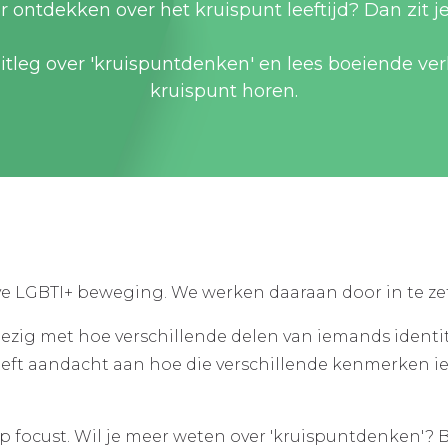
r ontdekken over het kruispunt leeftijd? Dan zit je
leg over 'kruispuntdenken' en lees boeiende verh
kruispunt horen.
ieve LGBTI+ beweging. We werken daaraan door in te z
bezig met hoe verschillende delen van iemands identite
geeft aandacht aan hoe die verschillende kenmerken 
 op focust. Wil je meer weten over 'kruispuntdenken'