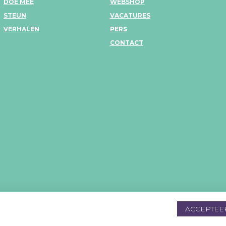
DOE MEE
WEBSHOP
STEUN
VACATURES
VERHALEN
PERS
CONTACT
MV
ACCEPTEE
De