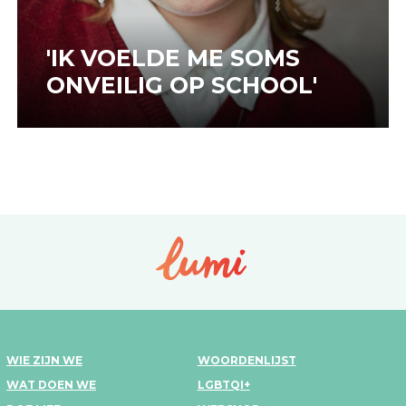
'IK VOELDE ME SOMS
ONVEILIG OP SCHOOL'
WIE ZIJN WE
WOORDENLIJST
WAT DOEN WE
LGBTQI+