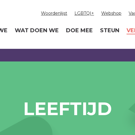
Woordenlijst
LGBTQI+
Webshop
Va
 WE
WAT DOEN WE
DOE MEE
STEUN
VE
LEEFTIJD